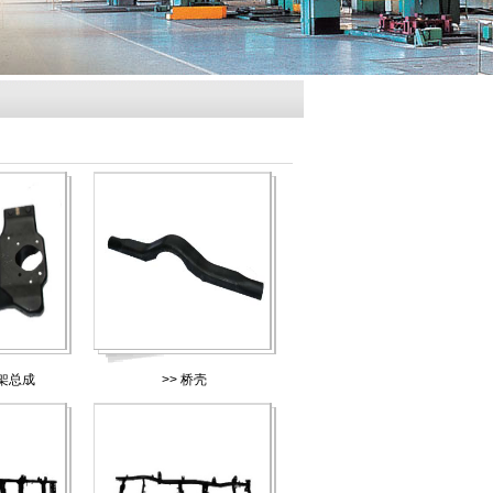
架总成
>>
桥壳