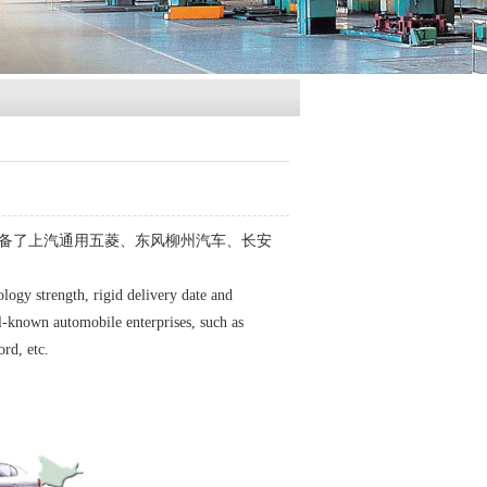
备了上汽通用五菱、东风柳州汽车、长安
ogy strength, rigid delivery date and
l-known automobile enterprises, such as
rd, etc.